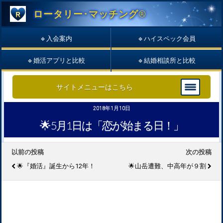
ロータリー･マッチング®︎
🔹入会案内
🔹ハイスペック会員
🔹婚活アプリと比較
🔹結婚相談所と比較
サイトメニューはこちら
2018年1月10日
🌟 5月1日は「恋が始まる日！」
以前の投稿
次の投稿
🌟『婚活』誕生から12年！
🌟山岳遭難、中高年が９割