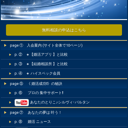
無料相談の申込はこちら
page ① 入会案内 (サイト全体で10ページ)
p. ② 🔸【婚活アプリ 】と比較
p. ③ 🔸【結婚相談所 】と比較
p. ④ 🔸 ハイスペック会員
page ⑤ 《 婚活成功❗️》の秘訣
p. ⑥ プロの 集中サポート❗️
あなたのとりこ♪シルヴィ･バルタン
page ⑦ あなたの夢は 叶う！
p. ⑧ 婚活 ニュース